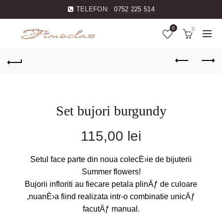
TELEFON:
0752 225 514
0
0
Set bujori burgundy
115,00
lei
Setul face parte din noua colecÈ›ie de bijuterii
Summer flowers!
Bujorii infloriti au fiecare petala plinÄƒ de culoare
,nuanÈ›a fiind realizata intr-o combinatie unicÄƒ
facutÄƒ manual.