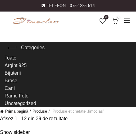
TELEFON:
0752 225 514
0
0
Categories
Toate
Argint 925
Bijuterii
Brose
Cani
Rame Foto
Uncategorized
Prima pagină
Produse
Produse etichetate „fimoclas”
Afișez 1 - 12 din 39 de rezultate
Show sidebar