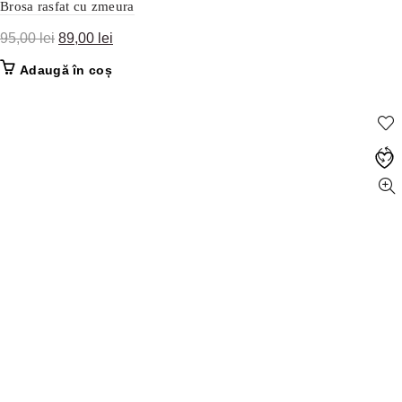
Brosa rasfat cu zmeura
Prețul
Prețul
95,00
lei
89,00
lei
inițial
curent
Adaugă în coș
a
este:
fost:
89,00 lei.
95,00 lei.