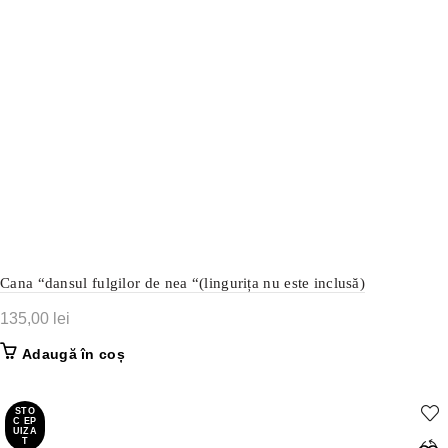
Cana “dansul fulgilor de nea “(lingurița nu este inclusă)
135,00
lei
Adaugă în coș
STO
C EP
UIZA
T