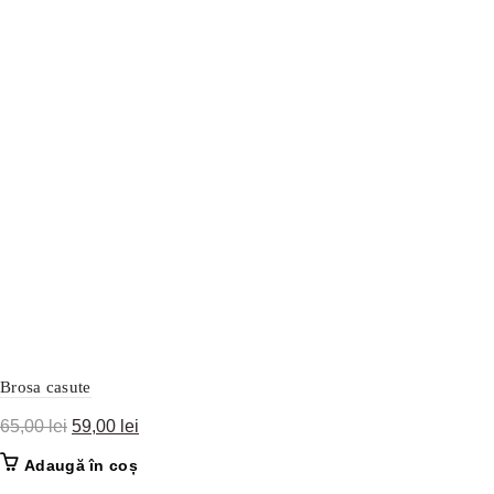
Brosa casute
Prețul
Prețul
65,00
lei
59,00
lei
inițial
curent
Adaugă în coș
a
este: