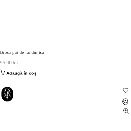
Brosa pui de randunica
55,00
lei
Adaugă în coș
STO
C EP
UIZA
T