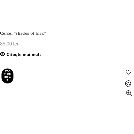
Cercei “shades of lilac”
85,00
lei
Citește mai mult
STO
C EP
UIZA
T