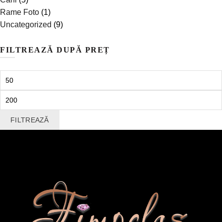
Rame Foto
(1)
Uncategorized
(9)
FILTREAZĂ DUPĂ PREȚ
Preț
minim
Preț
maxim
FILTREAZĂ