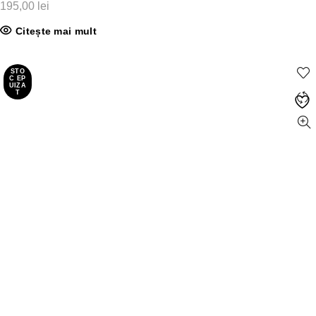
195,00
lei
Citește mai mult
STO
C EP
UIZA
T