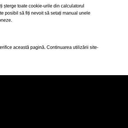
ți șterge toate cookie-urile din calculatorul
 posibil să fiți nevoit să setați manual unele
ioneze.
erifice această pagină. Continuarea utilizării site-