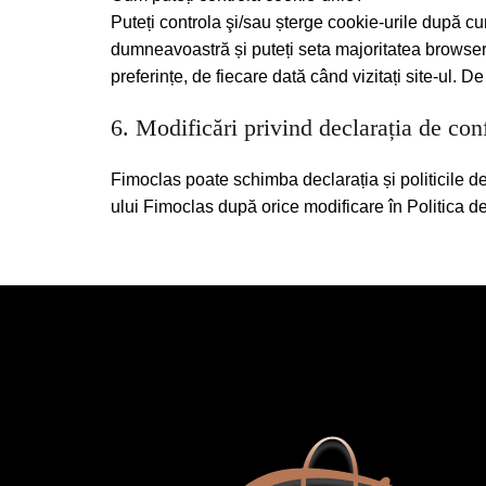
Puteți controla şi/sau șterge cookie-urile după cum
dumneavoastră și puteți seta majoritatea browser-
preferințe, de fiecare dată când vizitați site-ul.
6. Modificări privind declarația de confi
Fimoclas poate schimba declarația și politicile de 
ului Fimoclas după orice modificare în Politica d