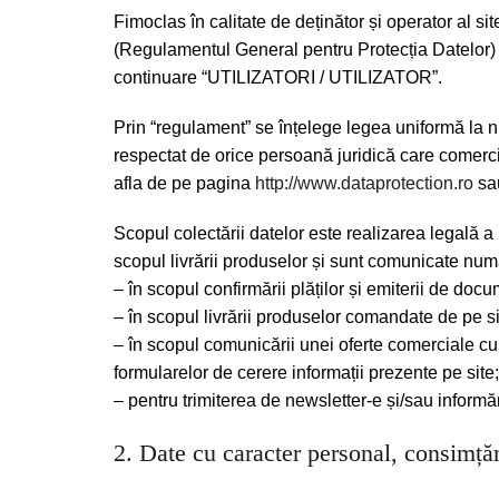
Fimoclas în calitate de deținător și operator al sit
(Regulamentul General pentru Protecția Datelor) în
continuare “UTILIZATORI / UTILIZATOR”.
Prin “regulament” se înțelege legea uniformă la ni
respectat de orice persoană juridică care comerc
afla de pe pagina
http://www.dataprotection.ro
sau
Scopul colectării datelor este realizarea legală a 
scopul livrării produselor și sunt comunicate numa
– în scopul confirmării plăților și emiterii de docu
– în scopul livrării produselor comandate de pe si
– în scopul comunicării unei oferte comerciale cu p
formularelor de cerere informații prezente pe site;
– pentru trimiterea de newsletter-e și/sau informă
2. Date cu caracter personal, consimță