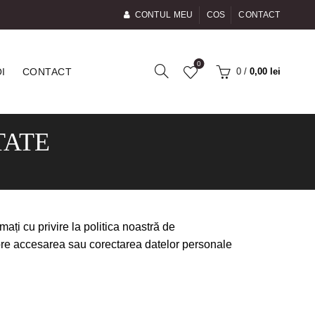
CONTUL MEU
COS
CONTACT
0
0
/
0,00
lei
I
CONTACT
TATE
mați cu privire la politica noastră de
spre accesarea sau corectarea datelor personale