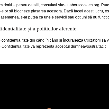
 doriți – pentru detalii, consultați site-ul aboutcookies.org. Pute
elor să blocheze plasarea acestora. Dacă faceți acest lucru, este
 De asemenea, s-ar putea ca unele servicii sau opțiuni să nu funcț
dențialitate și a politicilor aferente
confidențialitate din când în când și încurajează utilizatorii să v
e Confidențialitate va reprezenta acceptul dumneavoastră tacit.