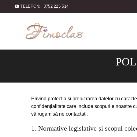
TELEFON:
0752 225 514
POL
Privind protecția și prelucrarea datelor cu caract
confidențialitate care include scopurile noastre 
vă rugam să ne contactați.
1. Normative legislative și scopul colec