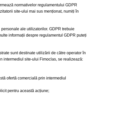
ormează normativelor regulamentului GDPR
tatorii site-ului mai sus menționat, numiți în
e personale ale utilizatorilor. GDPR trebuie
multe informații despre regulamentul GDPR puteți
rate sunt destinate utilizării de către operator în
in intermediul site-ului Fimoclas, se realizează:
eastă ofertă comercială prin intermediul
licit pentru această acțiune;