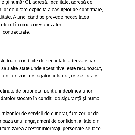
e și număr CI, adresă, localitate, adresă de
lor de bifare explicită a căsuţelor de confirmare,
ialitate. Atunci când se prevede necesitatea
u refuzul în mod corespunzător.
i contractuale.
te toate condițiile de securitate adecvate, iar
 sau alte state unde acest nivel este recunoscut,
um furnizorii de legături internet, rețele locale,
 deținute de proprietar pentru îndeplinea unor
a datelor stocate în condiții de siguranță și numai
nizorilor de servicii de curierat, furnizorilor de
i în baza unui angajament de confidențialitate din
 furnizarea acestor informații personale se face