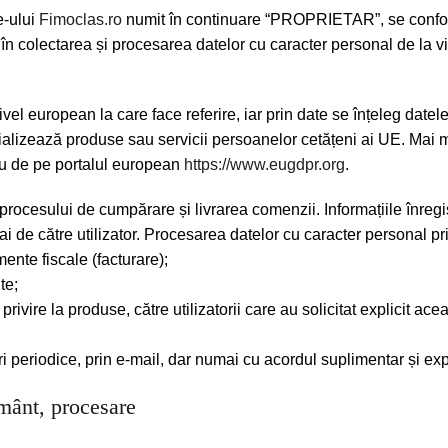
e-ului
Fimoclas.ro
numit în continuare “PROPRIETAR”, se conf
 colectarea și procesarea datelor cu caracter personal de la vizi
vel european la care face referire, iar prin date se înțeleg datel
ializează produse sau servicii persoanelor cetățeni ai UE. Mai 
 de pe portalul european
https://www.eugdpr.org
.
procesului de cumpărare și livrarea comenzii. Informațiile înregist
i de către utilizator. Procesarea datelor cu caracter personal pr
mente fiscale (facturare);
te;
rivire la produse, către utilizatorii care au solicitat explicit ac
ri periodice, prin e-mail, dar numai cu acordul suplimentar și exp
mânt, procesare