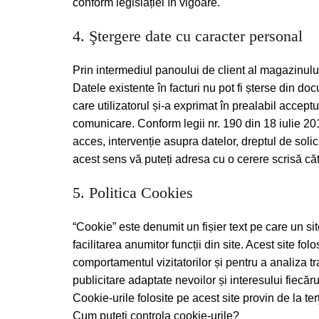
conform legislației în vigoare.
4. Ştergere date cu caracter personal
Prin intermediul panoului de client al magazinului, 
Datele existente în facturi nu pot fi șterse din d
care utilizatorul și-a exprimat în prealabil accept
comunicare. Conform legii nr. 190 din 18 iulie 2
acces, intervenție asupra datelor, dreptul de solic
acest sens vă puteți adresa cu o cerere scrisă că
5. Politica Cookies
“Cookie” este denumit un fișier text pe care un sit
facilitarea anumitor funcții din site. Acest site fo
comportamentul vizitatorilor și pentru a analiza t
publicitare adaptate nevoilor și interesului fiecărui
Cookie-urile folosite pe acest site provin de la 
Cum puteți controla cookie-urile?