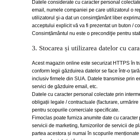
Datele considerate cu caracter personal colectate
email, numele companiei pe care utilizatorul o rep
utilizatorul şi-a dat un consimţământ liber exprim
acceptului explicit vă va fi prezentat un buton / 
Consimțământul nu este o precondiţie pentru stabil
3. Stocarea și utilizarea datelor cu cara
Acest magazin online este securizat HTTPS în transf
conform legii găzduirea datelor se face într-o ța
inclusiv firmele din SUA. Datele transmise prin emai
servici de găzduire email, etc.
Datele cu caracter personal colectate prin interme
obligații legale / contractuale (facturare, urmărire
pentru scopurile comerciale specificate.
Fimoclas poate furniza anumite date cu caracter per
servicii de marketing, furnizorilor de servicii de 
partea acestora și numai în scopurile menționate 