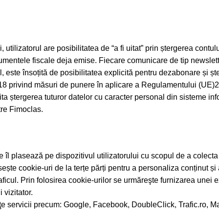
utilizatorul are posibilitatea de “a fi uitat” prin ștergerea contul
ocumentele fiscale deja emise. Fiecare comunicare de tip newslett
ul, este însoțită de posibilitatea explicită pentru dezabonare și ș
018 privind măsuri de punere în aplicare a Regulamentului (UE)20
ita ștergerea tuturor datelor cu caracter personal din sisteme info
tre Fimoclas.
e îl plasează pe dispozitivul utilizatorului cu scopul de a colecta 
losește cookie-uri de la terțe părți pentru a personaliza conținut 
raficul. Prin folosirea cookie-urilor se urmăreşte furnizarea unei
 vizitator.
terţe servicii precum: Google, Facebook, DoubleClick, Trafic.ro, 