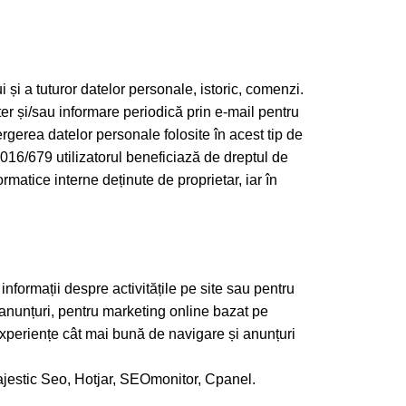
ui și a tuturor datelor personale, istoric, comenzi.
er și/sau informare periodică prin e-mail pentru
tergerea datelor personale folosite în acest tip de
16/679 utilizatorul beneficiază de dreptul de
rmatice interne deținute de proprietar, iar în
informații despre activitățile pe site sau pentru
și anunțuri, pentru marketing online bazat pe
 experiențe cât mai bună de navigare și anunțuri
Majestic Seo, Hotjar, SEOmonitor, Cpanel.