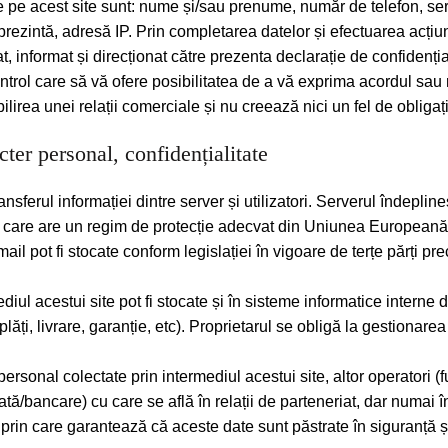
 pe acest site sunt: nume și/sau prenume, număr de telefon, seri
rezintă, adresă IP. Prin completarea datelor și efectuarea acțiuni
at, informat și direcționat către prezenta declarație de confidenț
control care să vă ofere posibilitatea de a vă exprima acordul sa
irea unei relații comerciale și nu creează nici un fel de obligați
cter personal, confidențialitate
erul informației dintre server și utilizatori. Serverul îndeplineș
ră care are un regim de protecție adecvat din Uniunea Europeană
l pot fi stocate conform legislației în vigoare de terțe părți prec
diul acestui site pot fi stocate și în sisteme informatice interne
 plăți, livrare, garanție, etc). Proprietarul se obligă la gestionare
sonal colectate prin intermediul acestui site, altor operatori (fur
plată/bancare) cu care se află în relații de parteneriat, dar numa
prin care garantează că aceste date sunt păstrate în siguranță și