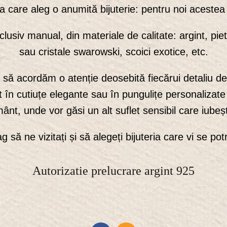
ora care aleg o anumită bijuterie: pentru noi aceste
exclusiv manual, din materiale de calitate: argint, pi
sau cristale swarowski, scoici exotice, etc.
să acordăm o atenție deosebită fiecărui detaliu d
t în cutiuțe elegante sau în pungulițe personalizate 
mânt, unde vor găsi un alt suflet sensibil care iube
să ne vizitați și să alegeți bijuteria care vi se pot
Autorizatie prelucrare argint 925