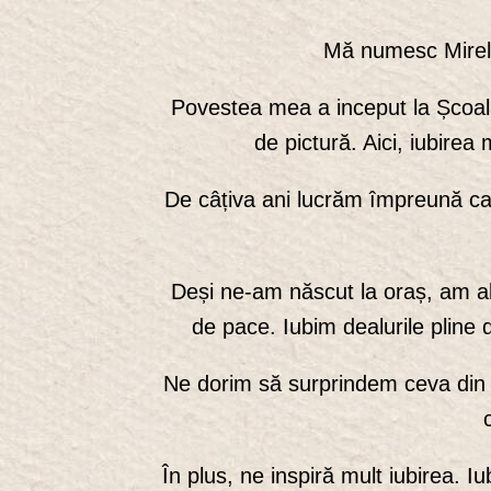
Mă numesc Mirela
Povestea mea a inceput la Școala
de pictură. Aici, iubirea 
De câțiva ani lucrăm împreună ca 
Deși ne-am născut la oraș, am ale
de pace. Iubim dealurile pline d
Ne dorim să surprindem ceva din fr
În plus, ne inspiră mult iubirea.