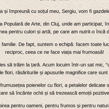
 și împreună cu soțul meu, Sergiu, vom fi gazde
 Populară de Arte, din Cluj, unde am participat, în
mea pentru culori și artă, pe care am nutrit-o încă di
familie. De fapt, suntem o echipă: facem toate lucru
reciproc, ceea ce ne face viața mai frumoasă!
s să trăim la țară. Acum locuim într-un sat mic, “un 
e flori, răsăriturile și apusurile magnifice care sun
umusețea poienelor cu flori, a petalelor delicate sc
care să încânte ochii și să trezească emoții pozitive
 Iubirea pentru oameni, pentru frumos și pentru nat