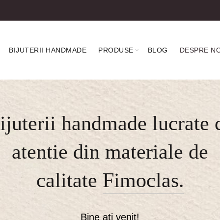
BIJUTERII HANDMADE
PRODUSE
BLOG
DESPRE NO
ijuterii handmade lucrate 
atentie din materiale de
calitate
Fimoclas.
Bine ați venit!