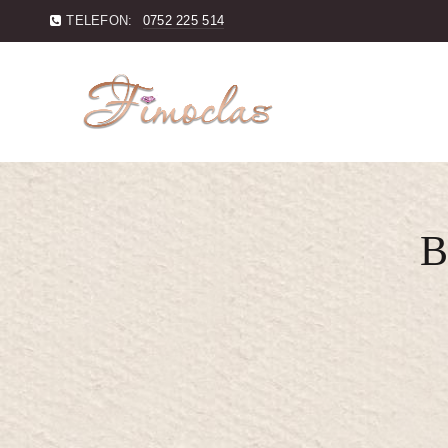
TELEFON:
0752 225 514
B