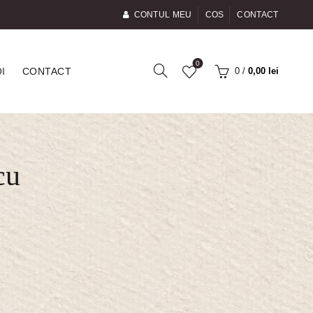
CONTUL MEU
COS
CONTACT
0
0
/
0,00
lei
I
CONTACT
cu