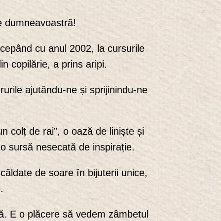
le dumneavoastră!
cepând cu anul 2002, la cursurile
n copilărie, a prins aripi.
rile ajutându-ne și sprijinindu-ne
colț de rai”, o oază de liniște și
t o sursă nesecată de inspirație.
ăldate de soare în bijuterii unice,
.
ură. E o plăcere să vedem zâmbetul