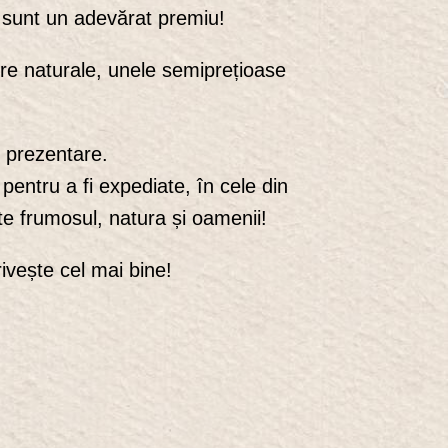
a sunt un adevărat premiu!
etre naturale, unele semiprețioase
e prezentare.
pentru a fi expediate, în cele din
ște frumosul, natura și oamenii!
rivește cel mai bine!