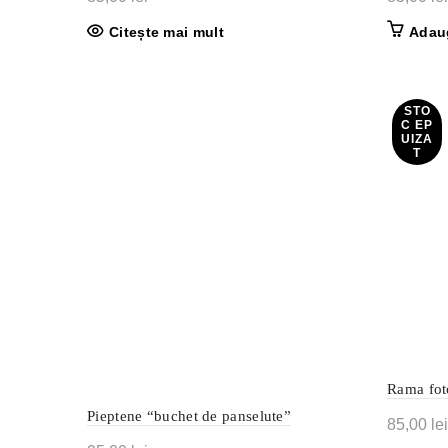
Citește mai mult
Adau
STO
C EP
UIZA
T
Rama fot
Pieptene “buchet de panselute”
85,00
lei