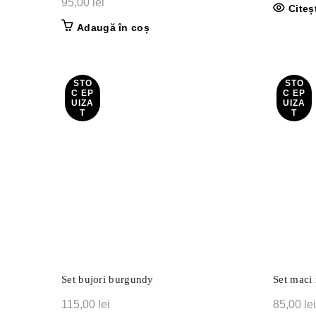
95,00
lei
Citeș
Adaugă în coș
STO
STO
C EP
C EP
UIZA
UIZA
T
T
Set bujori burgundy
Set maci 
115,00
lei
85,00
lei