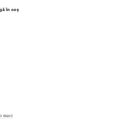
gă în coș
o maci