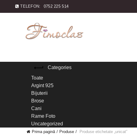
TELEFON:
0752 225 514
Categories
Toate
Argint 925
Bijuterii
Brose
Cani
Rame Foto
Uncategorized
Prima pagină
Produse
Produse etichetate „unicat”