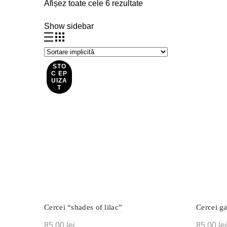
Afișez toate cele 6 rezultate
Show sidebar
STO
C EP
UIZA
T
Cercei “shades of lilac”
Cercei ga
85,00
lei
85,00
lei