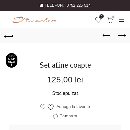
TELEFON:
0752 225 514
0
0
STO
C EP
UIZA
Set afine coapte
T
125,00
lei
Stoc epuizat
Adauga la favorite
Compara