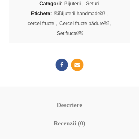
Categorii:
Bijuterii
,
Seturi
Etichete:
￼Bijuterii handmade￼
,
cercei fructe
,
Cercei fructe pădure￼
,
Set fructe￼
Descriere
Recenzii (0)