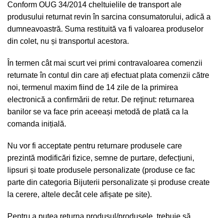
Conform OUG 34/2014 cheltuielile de transport ale
produsului returnat revin în sarcina consumatorului, adică a
dumneavoastră. Suma restituită va fi valoarea produselor
din colet, nu și transportul acestora.
În termen cât mai scurt vei primi contravaloarea comenzii
returnate în contul din care ați efectuat plata comenzii către
noi, termenul maxim fiind de 14 zile de la primirea
electronică a confirmării de retur. De reţinut: returnarea
banilor se va face prin aceeași metodă de plată ca la
comanda inițială.
Nu vor fi acceptate pentru returnare produsele care
prezintă modificări fizice, semne de purtare, defecțiuni,
lipsuri și toate produsele personalizate (produse ce fac
parte din categoria Bijuterii personalizate și produse create
la cerere, altele decât cele afișate pe site).
Pentru a putea returna produsul/produsele, trebuie să