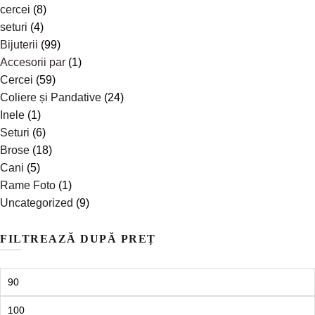
cercei
(8)
seturi
(4)
Bijuterii
(99)
Accesorii par
(1)
Cercei
(59)
Coliere și Pandative
(24)
Inele
(1)
Seturi
(6)
Brose
(18)
Cani
(5)
Rame Foto
(1)
Uncategorized
(9)
FILTREAZĂ DUPĂ PREȚ
Preț
minim
Preț