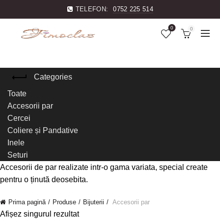
TELEFON:
0752 225 514
0
0
Categories
Toate
Accesorii par
Cercei
Coliere și Pandative
Inele
Seturi
Accesorii de par realizate intr-o gama variata, special create
pentru o ținută deosebita.
Prima pagină
Produse
Bijuterii
Accesorii par
Afișez singurul rezultat