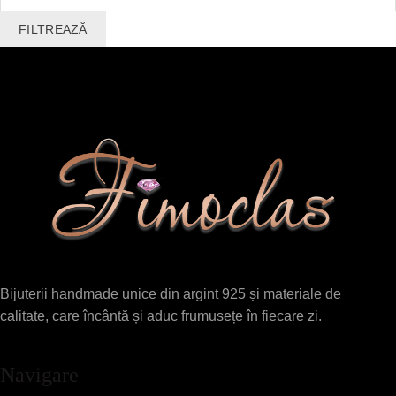
maxim
FILTREAZĂ
Bijuterii handmade unice din argint 925 și materiale de
calitate, care încântă și aduc frumusețe în fiecare zi.
Navigare