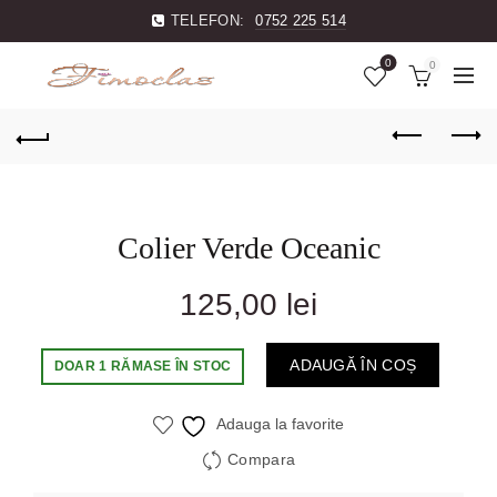
TELEFON:
0752 225 514
0
0
Colier Verde Oceanic
125,00
lei
ADAUGĂ ÎN COȘ
DOAR 1 RĂMASE ÎN STOC
Adauga la favorite
Compara