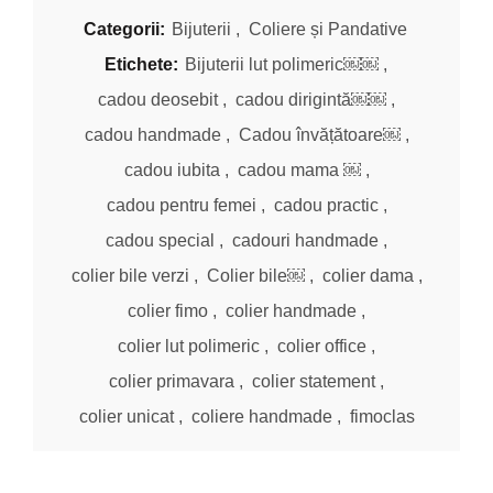
Categorii:
Bijuterii
,
Coliere și Pandative
Etichete:
Bijuterii lut polimeric￼￼
,
cadou deosebit
,
cadou dirigintă￼￼
,
cadou handmade
,
Cadou învățătoare￼
,
cadou iubita
,
cadou mama ￼
,
cadou pentru femei
,
cadou practic
,
cadou special
,
cadouri handmade
,
colier bile verzi
,
Colier bile￼
,
colier dama
,
colier fimo
,
colier handmade
,
colier lut polimeric
,
colier office
,
colier primavara
,
colier statement
,
colier unicat
,
coliere handmade
,
fimoclas