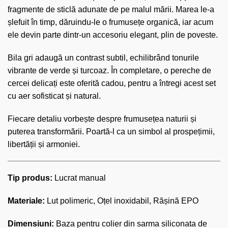
fragmente de sticlă adunate de pe malul mării. Marea le-a
șlefuit în timp, dăruindu-le o frumusețe organică, iar acum
ele devin parte dintr-un accesoriu elegant, plin de poveste.
Bila gri adaugă un contrast subtil, echilibrând tonurile
vibrante de verde și turcoaz. În completare, o pereche de
cercei delicați este oferită cadou, pentru a întregi acest set
cu aer sofisticat și natural.
Fiecare detaliu vorbește despre frumusețea naturii și
puterea transformării. Poartă-l ca un simbol al prospețimii,
libertății și armoniei.
Tip produs:
Lucrat manual
Materiale:
Lut polimeric, Oțel inoxidabil, Rășină EPO
Dimensiuni:
Baza pentru colier din sarma siliconata de