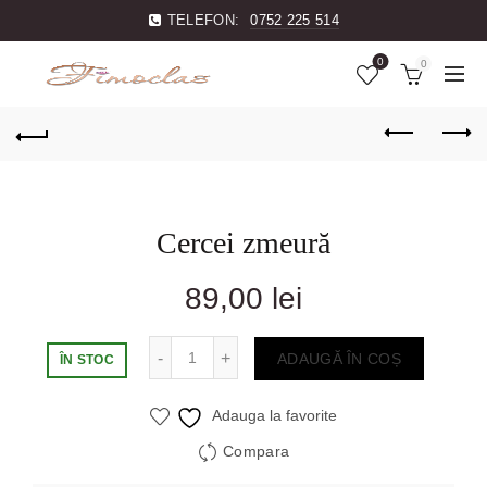
TELEFON:
0752 225 514
0
0
Cercei zmeură
89,00
lei
Cantitate
ADAUGĂ ÎN COȘ
ÎN STOC
Adauga la favorite
Compara