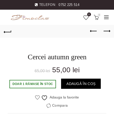
TELEFON:
0752 225 514
0
0
Cercei autumn green
Prețul
Prețul
55,00
lei
65,00
lei
inițial
curent
ADAUGĂ ÎN COȘ
DOAR 1 RĂMASE ÎN STOC
a
este:
Adauga la favorite
fost:
55,00 lei.
Compara