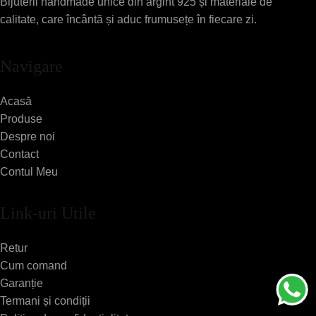
Bijuterii handmade unice din argint 925 și materiale de
calitate, care încântă și aduc frumusețe în fiecare zi.
Navigare
Acasă
Produse
Despre noi
Contact
Contul Meu
Link-uri Utile
Retur
Cum comand
Garanție
Termani și condiții