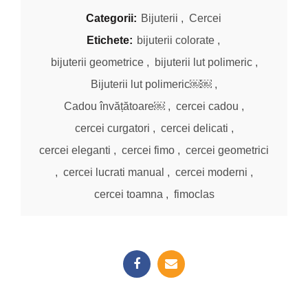
65,00 lei.
Categorii:
Bijuterii
,
Cercei
Etichete:
bijuterii colorate
,
bijuterii geometrice
,
bijuterii lut polimeric
,
Bijuterii lut polimeric￼￼
,
Cadou învățătoare￼
,
cercei cadou
,
cercei curgatori
,
cercei delicati
,
cercei eleganti
,
cercei fimo
,
cercei geometrici
,
cercei lucrati manual
,
cercei moderni
,
cercei toamna
,
fimoclas