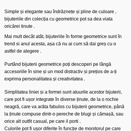
Simple și elegante sau îndrăznețe și pline de culoare ,
bijuteriile din colecția cu geometrice pot sa dea viata
oricărei tinute .
Mai mult decât atât, bijuteriile în forme geometrice sunt în
trend si anul acesta, așa că nu ai cum să dai greș cu o
astfel de alegere .
Purtând bijuterii geometrice poți descoperi pe lângă
accesoriile în sine și un mod distractiv și prețios de a-ți
exprima personalitatea și creativitatea .
Simplitatea liniei și a formei sunt atuurile acestor bijuterii,
care pot fi ușor integrate în diverse ținute, de la o rochie
neagră, care va arăta fabulos cu bijuterii geometrice, până
la ținute compuse dintr-o pereche de blugi și cămașă, sau
orice alt outfit casual, pe care il porti .
Culorile pot fi ușor diferite în funcție de monitorul pe care