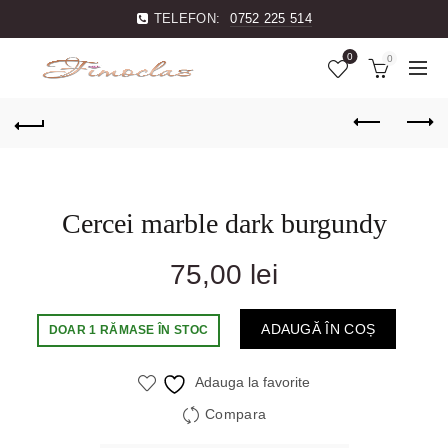
TELEFON:
0752 225 514
0
0
Cercei marble dark burgundy
75,00
lei
ADAUGĂ ÎN COȘ
DOAR 1 RĂMASE ÎN STOC
Adauga la favorite
Compara