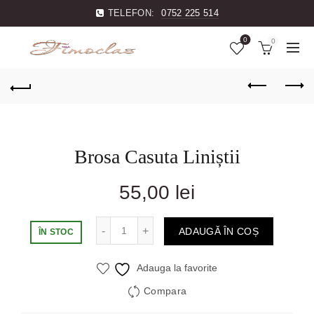
TELEFON:
0752 225 514
0
0
Brosa Casuta Liniștii
55,00
lei
Cantitate
ADAUGĂ ÎN COȘ
ÎN STOC
Adauga la favorite
Compara