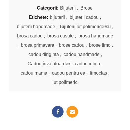
Categorii:
Bijuterii
,
Brose
Etichete:
bijuterii
,
bijuterii cadou
,
bijuterii handmade
,
Bijuterii lut polimeric￼￼
,
brosa cadou
,
brosa casute
,
brosa handmade
,
brosa primavara
,
brose cadou
,
brose fimo
,
cadou diriginta
,
cadou handmade
,
Cadou învățătoare￼
,
cadou iubita
,
cadou mama
,
cadou pentru ea
,
fimoclas
,
lut polimeric