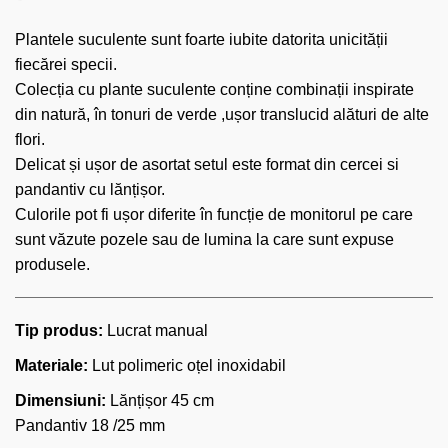
Plantele suculente sunt foarte iubite datorita unicității
fiecărei specii.
Colecția cu plante suculente conține combinații inspirate
din natură, în tonuri de verde ,ușor translucid alături de alte
flori.
Delicat și ușor de asortat setul este format din cercei si
pandantiv cu lănțișor.
Culorile pot fi ușor diferite în funcție de monitorul pe care
sunt văzute pozele sau de lumina la care sunt expuse
produsele.
Tip produs:
Lucrat manual
Materiale:
Lut polimeric oțel inoxidabil
Dimensiuni:
Lănțișor 45 cm
Pandantiv 18 /25 mm