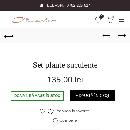
TELEFON:
0752 225 514
0
0
Set plante suculente
135,00
lei
ADAUGĂ ÎN COȘ
DOAR 1 RĂMASE ÎN STOC
Adauga la favorite
Compara