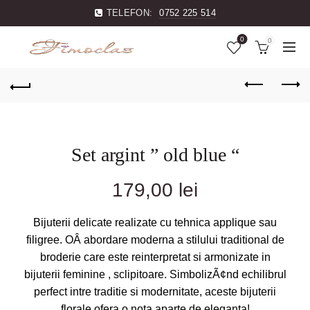
TELEFON:
0752 225 514
0
0
Set argint ” old blue “
179,00
lei
Bijuterii delicate realizate cu tehnica applique sau
filigree. OÂ abordare moderna a stilului traditional de
broderie care este reinterpretat si armonizate in
bijuterii feminine , sclipitoare. SimbolizÃ¢nd echilibrul
perfect intre traditie si modernitate, aceste bijuterii
florale ofera o nota aparte de eleganta!