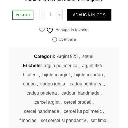
Cantitate
ADAUGĂ ÎN COȘ
ÎN STOC
Adauga la favorite
Compara
Categorii:
Argint 925
,
seturi
Etichete:
argila polimerica
,
argint 925
,
bijuterii
,
bijuterii argint
,
bijuterii cadou
,
cadou
,
cadou iubita
,
cadou pentru ea
,
cadou prietena
,
cadouri handmade
,
cercei argint
,
cercei brodati
,
cercei handmade
,
cercei lut polimeric
,
fimoclas
,
set cercei si pandantiv
,
set fimo
,