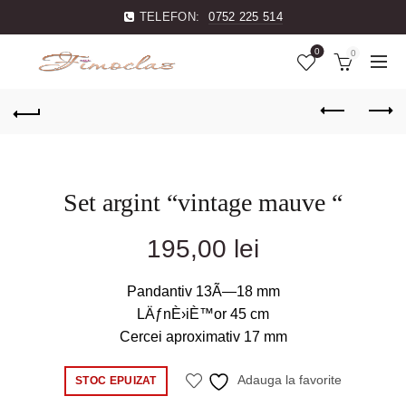
TELEFON:
0752 225 514
0
0
Set argint “vintage mauve “
195,00
lei
Pandantiv 13Ã—18 mm
LÄƒnÈ›iÈ™or 45 cm
Cercei aproximativ 17 mm
Adauga la favorite
STOC EPUIZAT