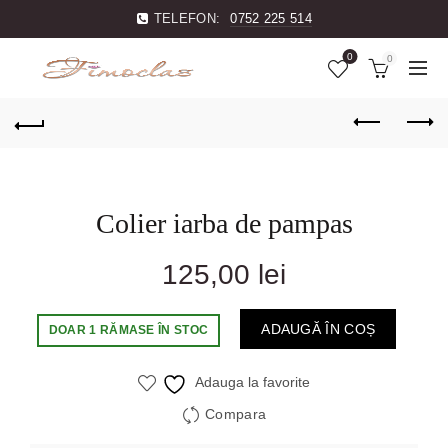
TELEFON:
0752 225 514
0
0
Colier iarba de pampas
125,00
lei
ADAUGĂ ÎN COȘ
DOAR 1 RĂMASE ÎN STOC
Adauga la favorite
Compara