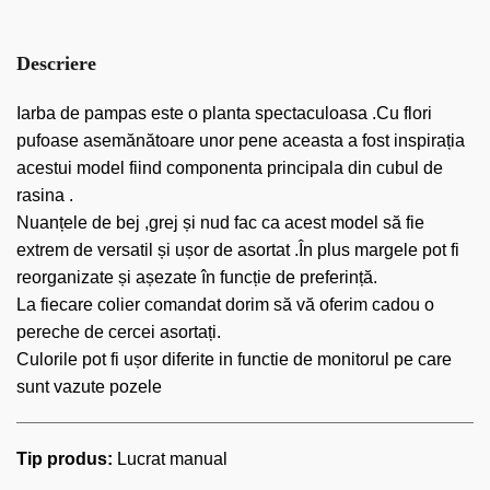
Descriere
Iarba de pampas este o planta spectaculoasa .Cu flori
pufoase asemănătoare unor pene aceasta a fost inspirația
acestui model fiind componenta principala din cubul de
rasina .
Nuanțele de bej ,grej și nud fac ca acest model să fie
extrem de versatil și ușor de asortat .În plus margele pot fi
reorganizate și așezate în funcție de preferință.
La fiecare colier comandat dorim să vă oferim cadou o
pereche de cercei asortați.
Culorile pot fi ușor diferite in functie de monitorul pe care
sunt vazute pozele
Tip produs:
Lucrat manual