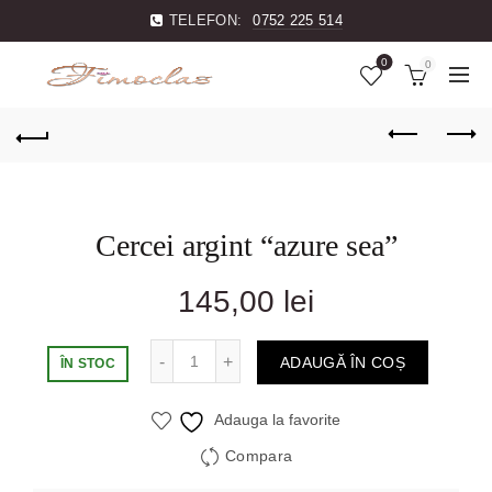
TELEFON:
0752 225 514
0
0
Cercei argint “azure sea”
145,00
lei
Cantitate
ADAUGĂ ÎN COȘ
ÎN STOC
Adauga la favorite
Compara