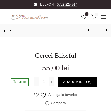
TELEFON:
0752 225 514
0
0
Cercei Blissful
55,00
lei
Cantitate
ADAUGĂ ÎN COȘ
ÎN STOC
Adauga la favorite
Compara