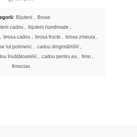
fost:
89,00 lei.
egorii:
Bijuterii
,
Brose
95,00 lei.
uterii cadou
,
bijuterii handmade
,
,
brosa cadou
,
brosa fructe
,
brosa zmeura
,
se lut polimeric
,
cadou dirigintă￼￼
,
ou învățătoare￼
,
cadou pentru ea
,
fimo
,
fimoclas