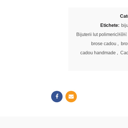
Cat
Etichete:
bij
Bijuterii lut polimeric￼￼
brose cadou
,
bro
cadou handmade
,
Cad