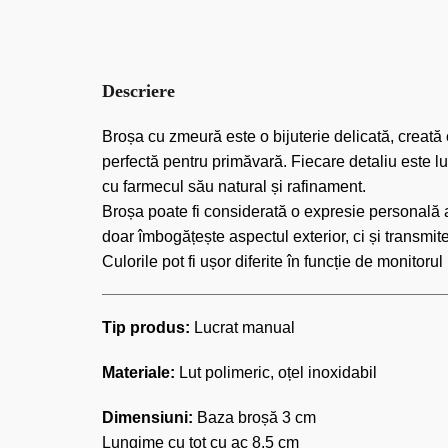
Descriere
Broșa cu zmeură este o bijuterie delicată, creată
perfectă pentru primăvară. Fiecare detaliu este luc
cu farmecul său natural și rafinament.
Broșa poate fi considerată o expresie personală a s
doar îmbogățește aspectul exterior, ci și transmite
Culorile pot fi ușor diferite în funcție de monito
Tip produs:
Lucrat manual
Materiale:
Lut polimeric, oțel inoxidabil
Dimensiuni:
Baza broșă 3 cm
Lungime cu tot cu ac 8,5 cm