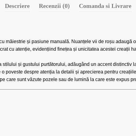
Descriere
Recenzii (0)
Comanda si Livrare
 cu măiestrie și pasiune manuală. Nuanțele vii de roșu adaugă o 
rat cu atenție, evidențiind finețea și unicitatea acestei creații 
tilului și gustului purtătorului, adăugând un accent distinctiv la
 o poveste despre atenția la detalii și aprecierea pentru creațiile
rul pe care sunt văzute pozele sau de lumină la care este expus p