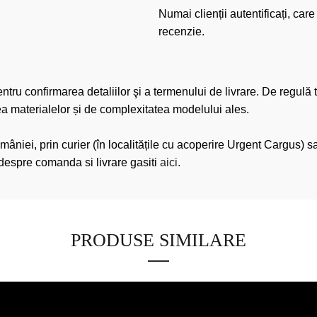
Numai clienții autentificați, ca
recenzie.
u confirmarea detaliilor şi a termenului de livrare. De regulă t
tea materialelor și de complexitatea modelului ales.
mâniei, prin curier (în localitățile cu acoperire Urgent Cargus)
espre comanda si livrare gasiti
aici.
PRODUSE SIMILARE