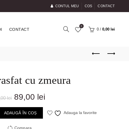
CONTUL MEU
COS
CONTACT
0
0
/
0,00
lei
I
CONTACT
rasfat cu zmeura
Prețul
Prețul
89,00
lei
,00
lei
inițial
curent
ADAUGĂ ÎN COȘ
Adauga la favorite
a
este:
Compara