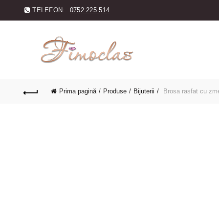
TELEFON:
0752 225 514
Prima pagină
Produse
Bijuterii
Brosa rasfat cu zm