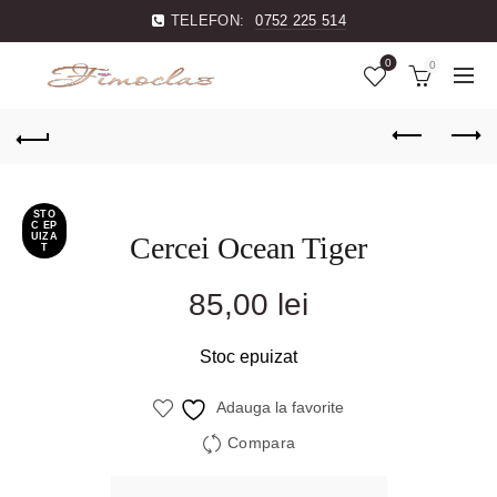
TELEFON:
0752 225 514
0
0
STO
C EP
UIZA
Cercei Ocean Tiger
T
85,00
lei
Stoc epuizat
Adauga la favorite
Compara