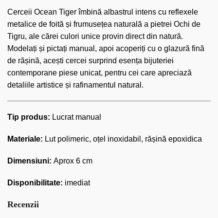
Cerceii Ocean Tiger îmbină albastrul intens cu reflexele
metalice de foită și frumusețea naturală a pietrei Ochi de
Tigru, ale cărei culori unice provin direct din natură.
Modelați și pictați manual, apoi acoperiți cu o glazură fină
de rășină, acești cercei surprind esența bijuteriei
contemporane piese unicat, pentru cei care apreciază
detaliile artistice și rafinamentul natural.
Tip produs:
Lucrat manual
Materiale:
Lut polimeric, oțel inoxidabil, rășină epoxidica
Dimensiuni:
Aprox 6 cm
Disponibilitate:
imediat
Recenzii