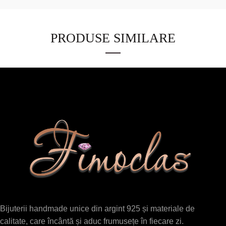
PRODUSE SIMILARE
Bijuterii handmade unice din argint 925 și materiale de
calitate, care încântă și aduc frumusețe în fiecare zi.