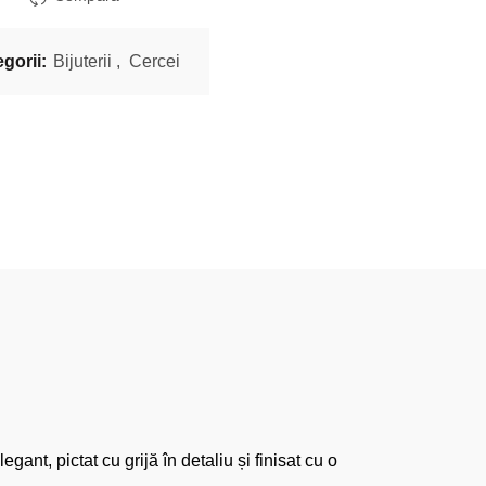
egorii:
Bijuterii
,
Cercei
ant, pictat cu grijă în detaliu și finisat cu o