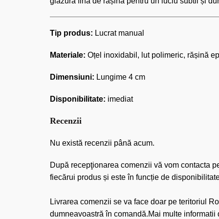
glazură fină de rășină pentru un luciu subtil și dur
Tip produs:
Lucrat manual
Materiale:
Oțel inoxidabil, lut polimeric, rășină e
Dimensiuni:
Lungime 4 cm
Disponibilitate:
imediat
Recenzii
Nu există recenzii până acum.
După recepţionarea comenzii vă vom contacta pentr
fiecărui produs și este în funcție de disponibilita
Livrarea comenzii se va face doar pe teritoriul Ro
dumneavoastră în comandă.Mai multe informatii d