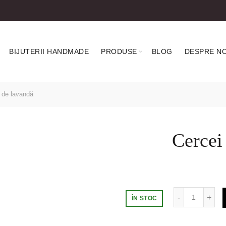
BIJUTERII HANDMADE
PRODUSE
BLOG
DESPRE NO
i de lavandă
Cercei 
Cantitate
ÎN STOC