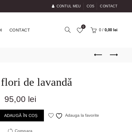
CONTUL MEU
COS
CONTACT
0
0
/
0,00
lei
I
CONTACT
flori de lavandă
95,00
lei
ADAUGĂ ÎN COȘ
Adauga la favorite
Compara