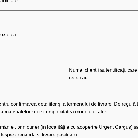
abilitate.
poxidica
Numai clienții autentificați, ca
recenzie.
u confirmarea detaliilor şi a termenului de livrare. De regulă t
tea materialelor și de complexitatea modelului ales.
mâniei, prin curier (în localitățile cu acoperire Urgent Cargus)
espre comanda si livrare gasiti
aici.