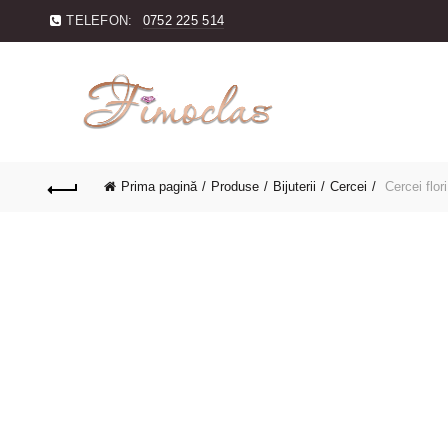
TELEFON:
0752 225 514
Prima pagină
Produse
Bijuterii
Cercei
Cercei flor