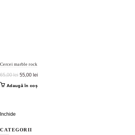
Cercei marble rock
Prețul
Prețul
65,00
lei
55,00
lei
inițial
curent
Adaugă în coș
a
este:
fost:
55,00 lei.
65,00 lei.
Inchide
CATEGORII