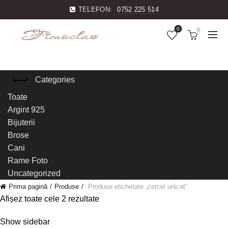
TELEFON:
0752 225 514
0
0
Categories
Toate
Argint 925
Bijuterii
Brose
Cani
Rame Foto
Uncategorized
Prima pagină
Produse
Produse etichetate „cercei unicat”
Afișez toate cele 2 rezultate
Show sidebar