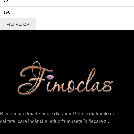
minim
Preț
maxim
FILTREAZĂ
Bijuterii handmade unice din argint 925 și materiale de
calitate, care încântă și aduc frumusețe în fiecare zi.