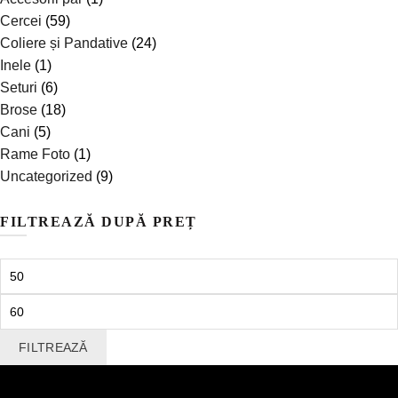
Cercei
(59)
Coliere și Pandative
(24)
Inele
(1)
Seturi
(6)
Brose
(18)
Cani
(5)
Rame Foto
(1)
Uncategorized
(9)
FILTREAZĂ DUPĂ PREȚ
Preț
minim
Preț
maxim
FILTREAZĂ