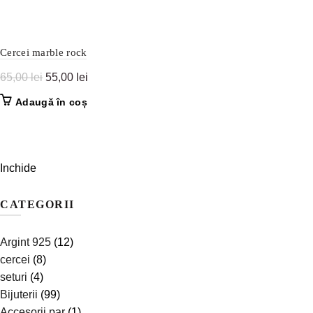
Cercei marble rock
Prețul
Prețul
65,00
lei
55,00
lei
inițial
curent
Adaugă în coș
a
este:
fost:
55,00 lei.
65,00 lei.
Inchide
CATEGORII
Argint 925
(12)
cercei
(8)
seturi
(4)
Bijuterii
(99)
Accesorii par
(1)