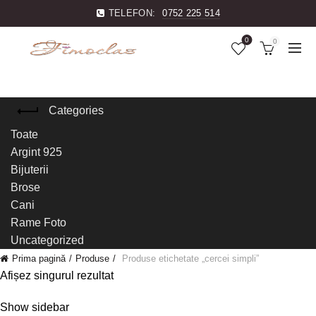
TELEFON:
0752 225 514
0
0
Categories
Toate
Argint 925
Bijuterii
Brose
Cani
Rame Foto
Uncategorized
Prima pagină
Produse
Produse etichetate „cercei simpli”
Afișez singurul rezultat
Show sidebar