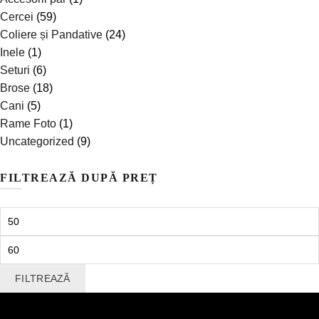
Cercei
(59)
Coliere și Pandative
(24)
Inele
(1)
Seturi
(6)
Brose
(18)
Cani
(5)
Rame Foto
(1)
Uncategorized
(9)
FILTREAZĂ DUPĂ PREȚ
Preț
minim
Preț
maxim
FILTREAZĂ