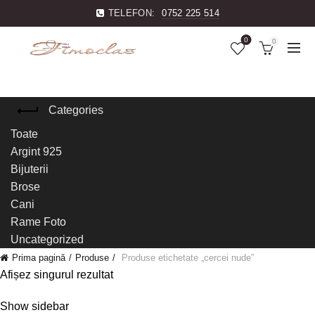
TELEFON:
0752 225 514
0
0
Categories
Toate
Argint 925
Bijuterii
Brose
Cani
Rame Foto
Uncategorized
Prima pagină
Produse
Produse etichetate „cercei nude”
Afișez singurul rezultat
Show sidebar