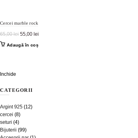
Cercei marble rock
Prețul
Prețul
65,00
lei
55,00
lei
inițial
curent
Adaugă în coș
a
este:
fost:
55,00 lei.
65,00 lei.
Inchide
CATEGORII
Argint 925
(12)
cercei
(8)
seturi
(4)
Bijuterii
(99)
Accesorii par
(1)