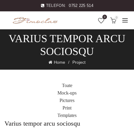
TELEFON:
0752 225 514
0
0
VARIUS TEMPOR ARCU
SOCIOSQU
Home
Project
Toate
Mock-ups
Pictures
Print
Templates
Varius tempor arcu sociosqu